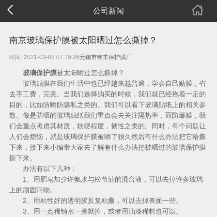
公司新闻
南京玻璃保护膜被太阳晒过怎么撕掉？
时间: 2021-03-02 07:19:26
无锡市铭丰保护膜厂
玻璃保护膜
被太阳晒过怎么撕掉？
玻璃贴膜在我们生活中也已经越来越普遍，学会自己贴膜，省
去手工费，完美。当我们选择购买的时候，我们就已经抱着一定的
目的，比如防晒防隐私之类的。我们可以看下玻璃贴纸上的相关参
数。像是防晒的玻璃贴纸我们重点会去关注隔热率，而防爆膜，我
们会重点考虑其材质，软硬程度，韧性之类的。同时，有个问题让
人们会烦恼，就是玻璃保护膜被晒了很久然后有什么办法把它给撕
下来，接下来小编带大家去了解有什么办法把被晒过的玻璃保护膜
撕下来。
办法有以下几种：
1、用肥皂加少许氨水与松节油的混合液，可以去掉许多玻璃
上的顽固污物。
2、用粘性好的透明胶反复粘撕，可以去掉表面一些。
3、用一点稀钠水一擦就掉，或者用油漆稀料也可以。