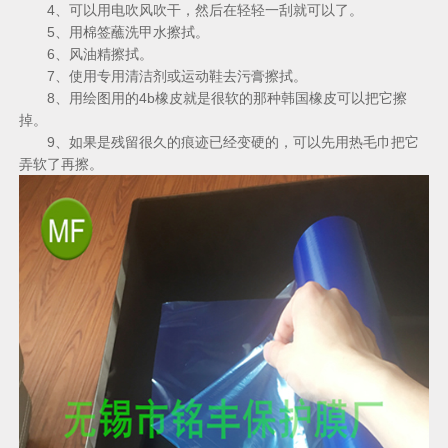
4、可以用电吹风吹干，然后在轻轻一刮就可以了。
5、用棉签蘸洗甲水擦拭。
6、风油精擦拭。
7、使用专用清洁剂或运动鞋去污膏擦拭。
8、用绘图用的4b橡皮就是很软的那种韩国橡皮可以把它擦
掉。
9、如果是残留很久的痕迹已经变硬的，可以先用热毛巾把它
弄软了再擦。